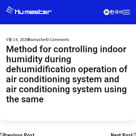
한국어
5월 14, 2025
humaster
0
Comments
Method for controlling indoor
humidity during
dehumidification operation of
air conditioning system and
air conditioning system using
the same
Previous Post
Next Post