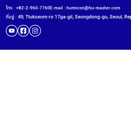
โทร : +82-2-960-7760
E-mail : humicon@hu-master.com
ที่อยู่ : 49, Ttukseom-ro 17ga-gil, Seongdong-gu, Seoul, R