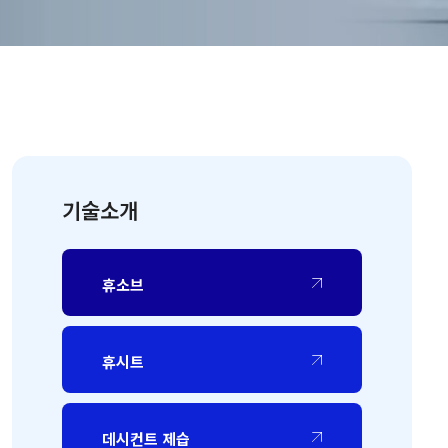
기술소개
휴소브
휴시트
데시컨트 제습