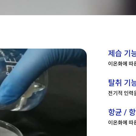
제습 기
이온화에 따
탈취 기
전기적 인력을
항균 / 
이온화에 따