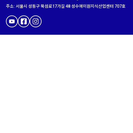
주소
:
서울시 성동구 뚝섬로
17
가길
48
성수에이원지식산업센터
707
호