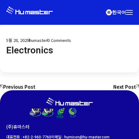
한국어
5월 28, 2025
humaster
0
Comments
Electronics
Previous Post
Next Post
(주)휴마스터
대표전화 : +82-2-960-7760
이메일 : humicon@hu-master.com​