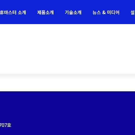
휴마스터 소개
제품소개
기술소개
뉴스 & 미디어
설
707
호