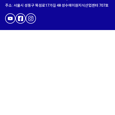
주소
:
서울시 성동구 뚝섬로
17
가길
48
성수에이원지식산업센터
707
호