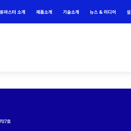
휴마스터 소개
제품소개
기술소개
뉴스 & 미디어
설
707
호