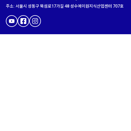
주소
:
서울시 성동구 뚝섬로
17
가길
48
성수에이원지식산업센터
707
호