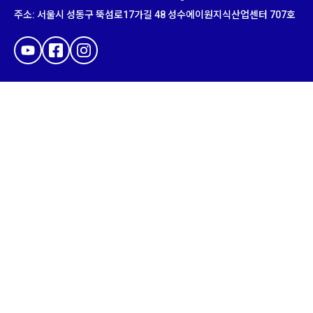
주소
:
서울시 성동구 뚝섬로
17
가길
48
성수에이원지식산업센터
707
호