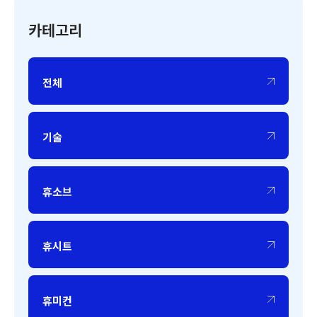
카테고리
전체
기술
휴소브
휴시트
휴미컨