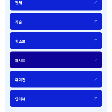
전체
기술
휴소브
휴시트
휴미컨
인터뷰