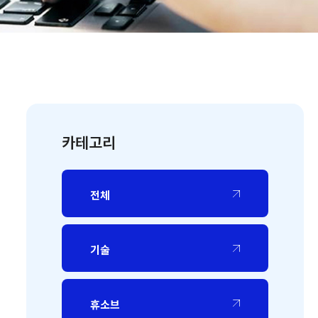
카테고리
전체
기술
휴소브