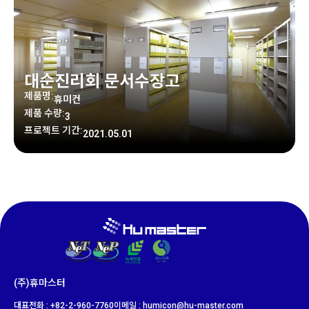
대순진리회 문서수장고
제품명:
휴미컨
제품 수량:
3
프로젝트 기간:
2021.05.01
(주)휴마스터
대표전화 : +82-2-960-7760
이메일 : humicon@hu-master.com​