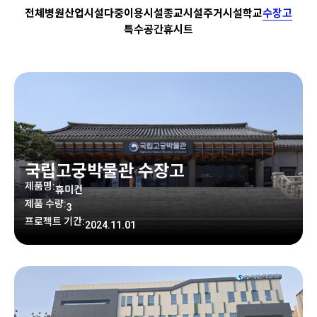
전체
병원
산업시설
다중이용시설
종교시설
주거시설
학교
수장고
특수공간
휴시트
국립고궁박물관 수장고
제품명:
휴미컨
제품 수량:
3
프로젝트 기간:
2024.11.01