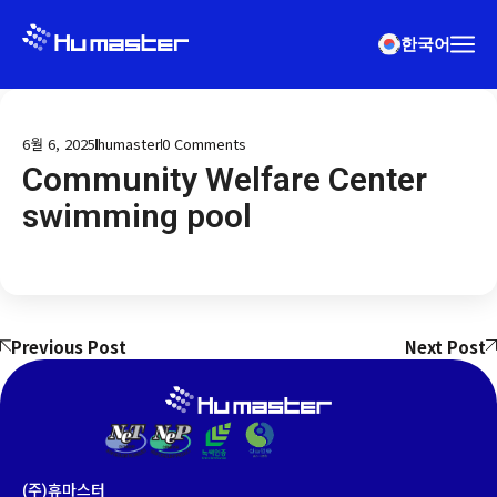
한국어
6월 6, 2025
humaster
0
Comments
Community Welfare Center
swimming pool
Previous Post
Next Post
(주)휴마스터