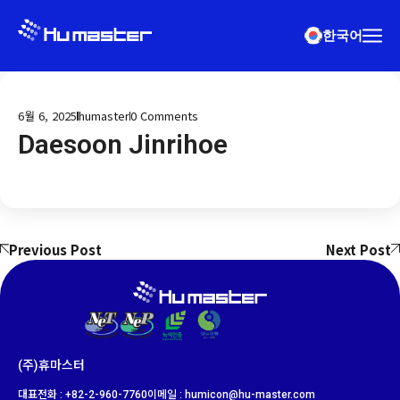
한국어
6월 6, 2025
humaster
0
Comments
Daesoon Jinrihoe
Previous Post
Next Post
(주)휴마스터
대표전화 : +82-2-960-7760
이메일 : humicon@hu-master.com​