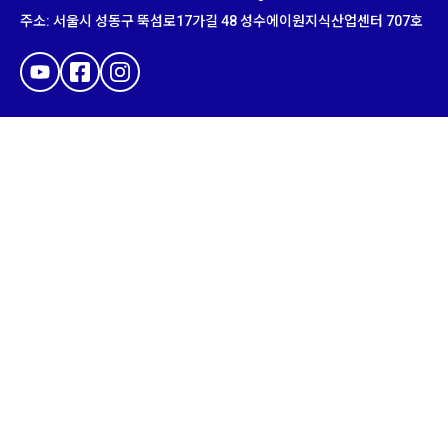
주소
:
서울시 성동구 뚝섬로
17
가길
48
성수에이원지식산업센터
707
호