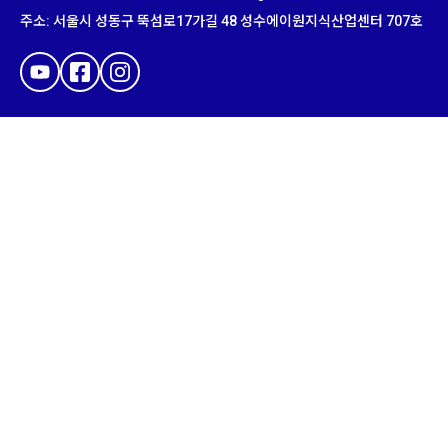
주소
:
서울시 성동구 뚝섬로
17
가길
48
성수에이원지식산업센터
707
호