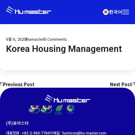
한국어
6월 6, 2025
humaster
0
Comments
Korea Housing Management
Previous Post
Next Post
(주)휴마스터
대표전화 : +82-2-960-7760
이메일 : humicon@hu-master.com​