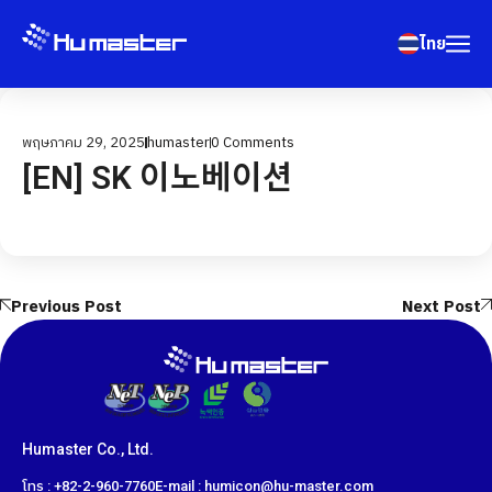
ไทย
พฤษภาคม 29, 2025
humaster
0
Comments
[EN] SK 이노베이션
Previous Post
Next Post
Humaster Co., Ltd.
โทร : +82-2-960-7760
E-mail : humicon@hu-master.com