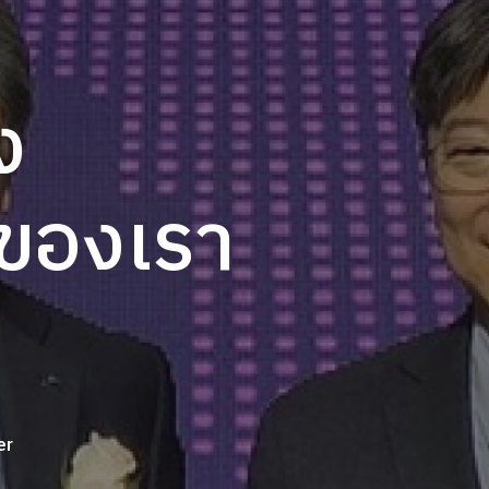
ง
์ของเรา
er