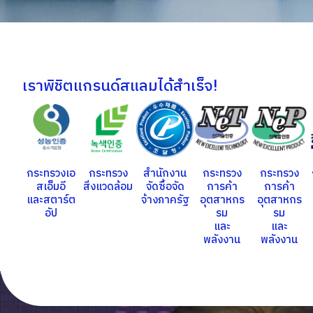
เราพิชิตแกรนด์สแลมได้สำเร็จ!
กระทรวงเอ
กระทรวง
สำนักงาน
กระทรวง
กระทรวง
สเอ็มอี
สิ่งแวดล้อม
จัดซื้อจัด
การค้า
การค้า
และ
สตาร์ต
จ้างภาครัฐ
อุตสาหกร
อุตสาหกร
อัป
รม
รม
และ
และ
พลังงาน
พลังงาน