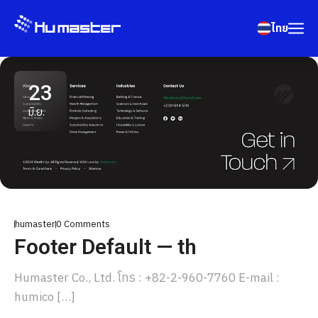
ไทย
23
มิ.ย.
humaster
0
Comments
Footer Default — th
Humaster Co., Ltd. โทร : +82-2-960-7760 E-mail :
humico […]