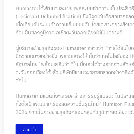
Humasterได้พัฒนาและเผยแพร่ระบบทำความเย็นประสิทธิภ
(Desiccant Dehumidification) ซึ่งมีจุดเด่นคือสามารถ
เมื่อเทียบกับระบบทำความเย็นแบบเดิม โดยเฉพาะอย่างยิ่งเ
ร้อนชื้นของภูมิภาคเอเชียตะวันออกเฉียงใต้เป็นอย่างดี
ผู้บริหารฝ่ายธุรกิจของ Humaster กล่าวว่า “การได้รับใบ
มีความหมายอย่างยิ่ง เพราะแสดงให้เห็นว่าเทคโนโลยีของ 
รัฐบาลไทย” พร้อมเสริมว่า “ในเมื่อเราได้วางรากฐานสำหร
ตะวันออกเฉียงใต้แล้ว บริษัทมีแผนจะขยายตลาดอย่างจริงจั
ต่อไป”
Humaster มีแผนที่จะเสริมสร้างการรับรู้แบรนด์ในประ
ทั้งตั้งเป้าพัฒนาเครื่องลดความชื้นรุ่นใหม่ “Humicon Plu
2026 จากนั้นจะขยายธุรกิจครอบคลุมทั่วภูมิภาคเอเชียตะวั
อ่านต่อ