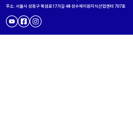
주소
:
서울시 성동구 뚝섬로
17
가길
48
성수에이원지식산업센터
707
호