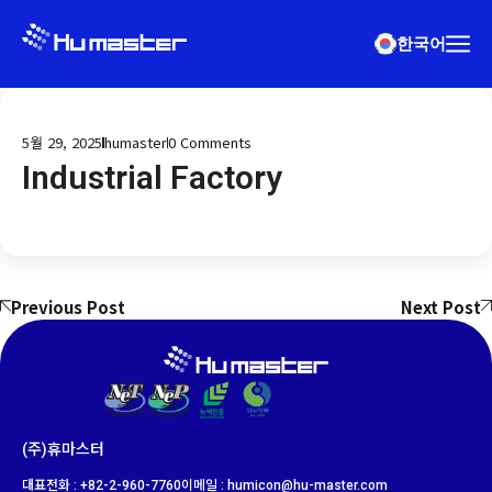
한국어
5월 29, 2025
humaster
0
Comments
Industrial Factory
Previous Post
Next Post
(주)휴마스터
대표전화 : +82-2-960-7760
이메일 : humicon@hu-master.com​