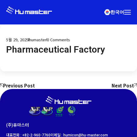
한국어
5월 29, 2025
humaster
0
Comments
Pharmaceutical Factory
Previous Post
Next Post
(주)휴마스터
대표전화 : +82-2-960-7760
이메일 : humicon@hu-master.com​