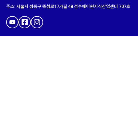
주소
:
서울시 성동구 뚝섬로
17
가길
48
성수에이원지식산업센터
707
호