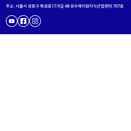
주소
:
서울시 성동구 뚝섬로
17
가길
48
성수에이원지식산업센터
707
호