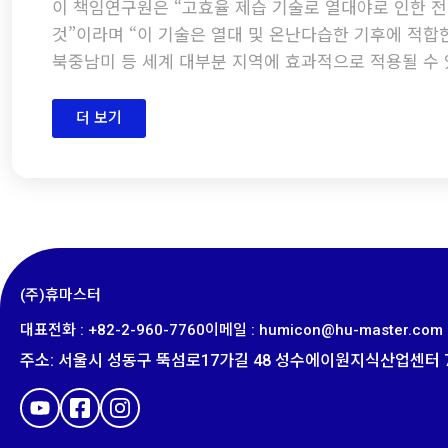
이 책임연구원은 “고효율 제습 기술로 열대야로 인한 전
것”이라며 “이 기술은 열대 및 온난다습한 기후에 적합한
북중남미 등 세계 대부분 지역에 효과적으로 적용될 수 
더 보기
(주)휴마스터
대표전화 : +82-2-960-7760
이메일 : humicon@hu-master.com​
주소
:
서울시 성동구 뚝섬로
17
가길
48
성수에이원지식산업센터