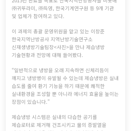
2013년 완료를 목표로 한국지역난방공사를 비롯해
㈜귀뚜라미, ㈜득영, 한국기계연구원 등 9개 기관
및 업체가 참여하고 있다.
이 과제의 총괄 운영위원을 맡고 있는 이창준
한국지역난방공사 지역난방기술연구소
신재생냉방기술팀장<사진>을 만나 제습냉방
기술현황과 전망에 대해 들어봤다.
“일반적으로 냉방을 오래 지속하면 신체리듬이
깨지고 냉방병이 유발될 수 있는데 제습냉방은 실내
습도를 줄여 환기 기능을 하기 때문에 쾌적한
실내환경을 조성할 뿐 아니라 에너지 효율을 높이는
장점이 있습니다.”
제습냉방 시스템은 실내의 다습한 공기를
제습로터로 제거해 건조시키고 물의 증발열을