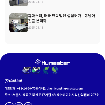
2025.04.18
휴마스터, 태국 단독법인 설립허가… 동남아
진출 본격화
2025.04.18
(주)휴마스터
대표전화 : +82-2-960-7760
이메일 : humicon@hu-master.com​
주소
:
서울시 성동구 뚝섬로
17
가길
48
성수에이원지식산업센터
707
호