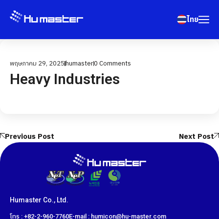
ไทย
พฤษภาคม 29, 2025
humaster
0
Comments
Heavy Industries
Previous Post
Next Post
Humaster Co., Ltd.
โทร : +82-2-960-7760
E-mail : humicon@hu-master.com