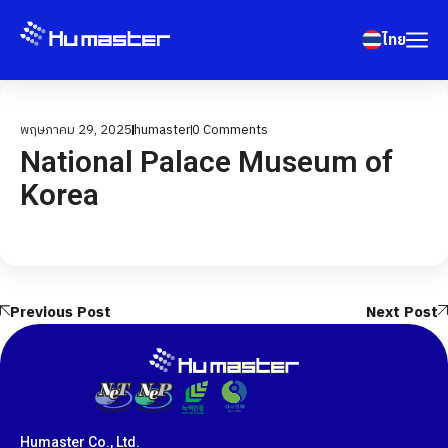
ไทย
พฤษภาคม 29, 2025
humaster
0
Comments
National Palace Museum of
Korea
Previous Post
Next Post
Humaster Co., Ltd.