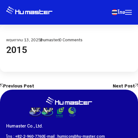
ไทย
พฤษภาคม 13, 2025
humaster
0
Comments
2015
Previous Post
Next Post
Humaster Co., Ltd.
โทร : +82-2-960-7760
E-mail : humicon@hu-master.com