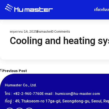
เกี่ยวกับเ
พฤษภาคม 14, 2025
humaster
0
Comments
Cooling and heating s
Previous Post
Humaster Co., Ltd.
โทร : +82-2-960-7760
E-mail : humicon@hu-master.com
ที่อยู่ : 49, Ttukseom-ro 17ga-gil, Seongdong-gu, Seoul, R