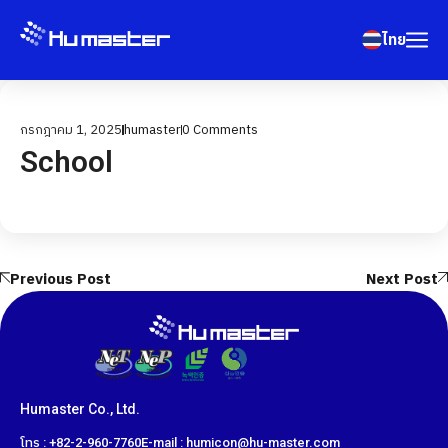
ไทย
กรกฎาคม 1, 2025
humaster
0
Comments
School
Previous Post
Next Post
Humaster Co., Ltd.
โทร : +82-2-960-7760
E-mail : humicon@hu-master.com