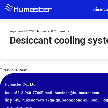
เกี่ยวกับเ
พฤษภาคม 14, 2025
humaster
0
Comments
Desiccant cooling sys
Previous Post
Humaster Co., Ltd.
โทร : +82-2-960-7760
E-mail : humicon@hu-master.com
ที่อยู่ : 49, Ttukseom-ro 17ga-gil, Seongdong-gu, Seoul, R