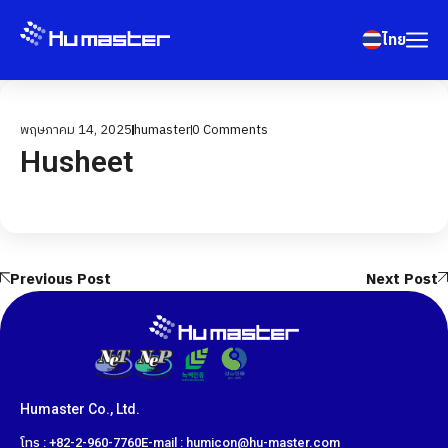
ไทย
พฤษภาคม 14, 2025
humaster
0
Comments
Husheet
Previous Post
Next Post
Humaster Co., Ltd.
โทร : +82-2-960-7760
E-mail : humicon@hu-master.com