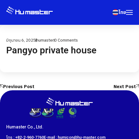
ไทย
มิถุนายน 6, 2025
humaster
0
Comments
Pangyo private house
Previous Post
Next Post
Humaster Co., Ltd.
โทร : +82-2-960-7760
E-mail : humicon@hu-master.com