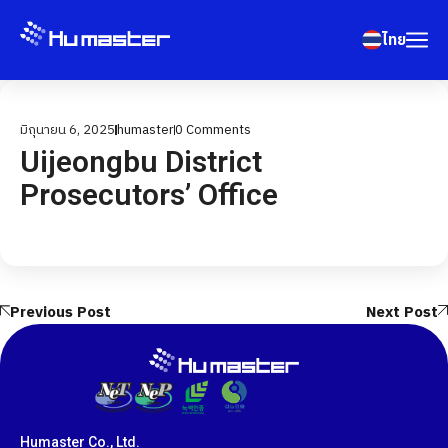
ไทย
มิถุนายน 6, 2025
humaster
0
Comments
Uijeongbu District
Prosecutors’ Office
Previous Post
Next Post
Humaster Co., Ltd.