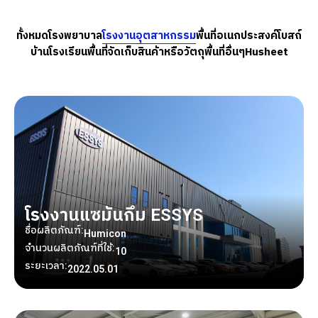
ทั้งหมด
โรงพยาบาล
โรงงานอุตสาหกรรม
พื้นที่อเนกประสงค์
โบสถ์
บ้าน
โรงเรียน
พื้นที่จัดเก็บสินค้าหรือวัตถุ
พื้นที่อื่นๆ
Husheet
โรงงานแซมันกึม ESSYS
ชื่อผลิตภัณฑ์:
Humicon
จำนวนผลิตภัณฑ์ที่ใช้:
10
ระยะเวลา:
2022.05.01