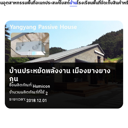
านอุตสาหกรรม
พื้นที่อเนกประสงค์
โบสถ์
บ้าน
โรงเรียน
พื้นที่จัดเก็บสินค้าห
บ้านประหยัดพลังงาน เมืองยางยาง
กุน
ชื่อผลิตภัณฑ์:
Humicon
จำนวนผลิตภัณฑ์ที่ใช้:
2
ระยะเวลา:
2018.12.01